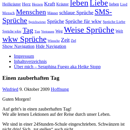
leben
Liebe
Kraft
Herz
Kräuter
Heilkräuter
lieben
Lied
Herzen
SMS-
Menschen
schlaue Sprüche
Mensch
Männer
Sprüche
Sprüche
Sprüche für wkw
Sprüche Liebe
Sprichwörter
Weise Sprüche
Tag
Weg
Welt
Sprüche wkw
Tun
Vertrauen
wkw Sprüche
Zeit
Ziel
Wünsche
Show Navigation
Hide Navigation
Impressum
Inhaltsverzeichnis
Über mich – Seraphina Fuego aka Heike Stopp
Einen zauberhaften Tag
Winfried
9. Oktober 2009
Hoffnung
Guten Morgen!
Auf geht’s in einen zauberhaften Tag!
Wir alle lernen Lektionen auf der Reise durch unser Leben.
Wir sind in einer 24Stunden-Schule eingeschrieben. Schwänzen ist
nicht drin! Sich „tot stellen“ auch nicht.