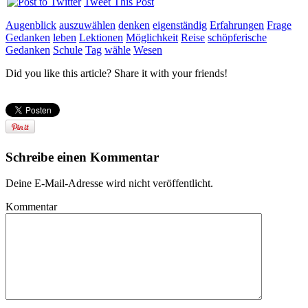
Tweet This Post
Augenblick
auszuwählen
denken
eigenständig
Erfahrungen
Frage
Gedanken
leben
Lektionen
Möglichkeit
Reise
schöpferische
Gedanken
Schule
Tag
wähle
Wesen
Did you like this article? Share it with your friends!
Schreibe einen Kommentar
Deine E-Mail-Adresse wird nicht veröffentlicht.
Kommentar