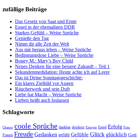
zufällige Beiträge
Das Gesetz von Saat und Ernte
Engel in der ehemaligen DDR
Starkes Gefühl – Weise Sprüche
Genieße den Tag
Nimm dir alle Zeit der Welt
Aus mir heraus leben – Weise Sprüche
Bedingungslose Liebe – Weise Sprüche
Boney M.: Mary’s Boy Child
Neues Denken für eine bessere Zukunft – Teil 1
Sekundenmedidation: Heute achte ich auf Leere
Das ist Deine Sonntagsgeschichte:
Ein klares Zielbild vor Augen
Räucherwerk und sein Duft
Liebe hat Macht – Weise Sprüche
Lieben heißt auch loslassen
Schlagworte
coole Sprüche
Erfolg
dankbar
denken
Engel
Chance
Energie
Frau
Freude
Glück
Gedanken
glücklich
Gefühle
Gott
gefühl
Frauen