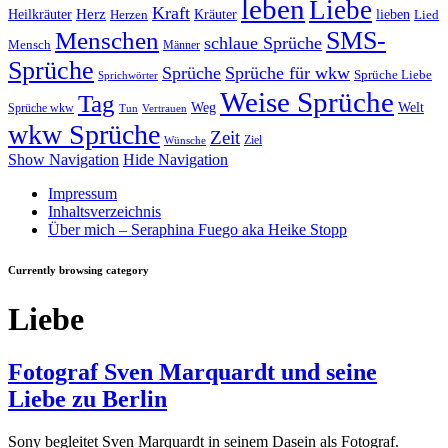
leben
Liebe
Kraft
Herz
Kräuter
Heilkräuter
lieben
Lied
Herzen
SMS-
Menschen
schlaue Sprüche
Mensch
Männer
Sprüche
Sprüche
Sprüche für wkw
Sprüche Liebe
Sprichwörter
Weise Sprüche
Tag
Weg
Welt
Sprüche wkw
Tun
Vertrauen
wkw Sprüche
Zeit
Ziel
Wünsche
Show Navigation
Hide Navigation
Impressum
Inhaltsverzeichnis
Über mich – Seraphina Fuego aka Heike Stopp
Currently browsing category
Liebe
Fotograf Sven Marquardt und seine
Liebe zu Berlin
Sony begleitet Sven Marquardt in seinem Dasein als Fotograf.