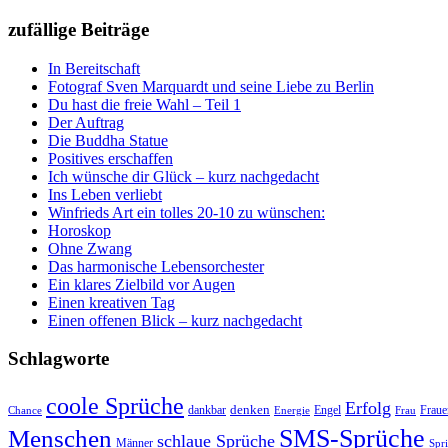
zufällige Beiträge
In Bereitschaft
Fotograf Sven Marquardt und seine Liebe zu Berlin
Du hast die freie Wahl – Teil 1
Der Auftrag
Die Buddha Statue
Positives erschaffen
Ich wünsche dir Glück – kurz nachgedacht
Ins Leben verliebt
Winfrieds Art ein tolles 20-10 zu wünschen:
Horoskop
Ohne Zwang
Das harmonische Lebensorchester
Ein klares Zielbild vor Augen
Einen kreativen Tag
Einen offenen Blick – kurz nachgedacht
Schlagworte
coole Sprüche
Erfolg
dankbar
denken
Engel
Chance
Energie
Fraue
Frau
SMS-Sprüche
Menschen
schlaue Sprüche
Männer
Spr