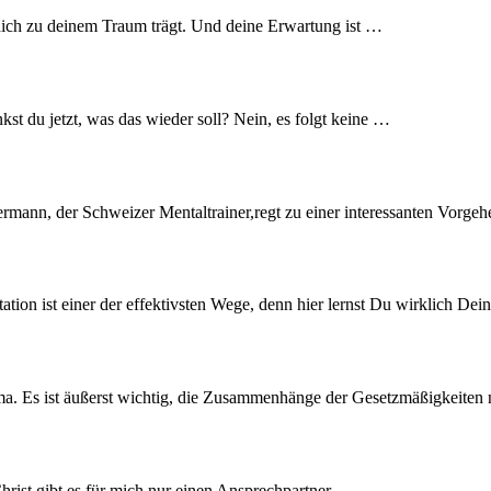
e dich zu deinem Traum trägt. Und deine Erwartung ist …
st du jetzt, was das wieder soll? Nein, es folgt keine …
rmann, der Schweizer Mentaltrainer,regt zu einer interessanten Vorg
tion ist einer der effektivsten Wege, denn hier lernst Du wirklich D
ma. Es ist äußerst wichtig, die Zusammenhänge der Gesetzmäßigkeiten 
Christ gibt es für mich nur einen Ansprechpartner, …