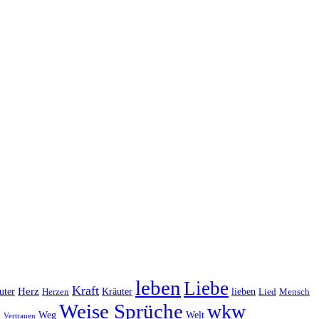
leben
Liebe
Kraft
Herz
Kräuter
uter
lieben
Lied
Herzen
Mensch
Weise Sprüche
wkw
Weg
Welt
n
Vertrauen