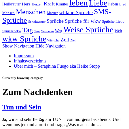
leben
Liebe
Kraft
Herz
Kräuter
Heilkräuter
lieben
Lied
Herzen
SMS-
Menschen
schlaue Sprüche
Mensch
Männer
Sprüche
Sprüche
Sprüche für wkw
Sprüche Liebe
Sprichwörter
Weise Sprüche
Tag
Weg
Welt
Sprüche wkw
Tun
Vertrauen
wkw Sprüche
Zeit
Ziel
Wünsche
Show Navigation
Hide Navigation
Impressum
Inhaltsverzeichnis
Über mich – Seraphina Fuego aka Heike Stopp
Currently browsing category
Zum Nachdenken
Tun und Sein
Ja, wir sind sehr fleißig am TUN – von morgens bis abends. Und
wenn uns jemand anruft und fragt: „Was machst du …