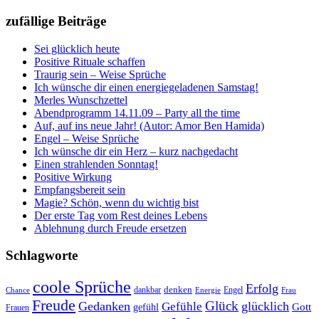
zufällige Beiträge
Sei glücklich heute
Positive Rituale schaffen
Traurig sein – Weise Sprüche
Ich wünsche dir einen energiegeladenen Samstag!
Merles Wunschzettel
Abendprogramm 14.11.09 – Party all the time
Auf, auf ins neue Jahr! (Autor: Amor Ben Hamida)
Engel – Weise Sprüche
Ich wünsche dir ein Herz – kurz nachgedacht
Einen strahlenden Sonntag!
Positive Wirkung
Empfangsbereit sein
Magie? Schön, wenn du wichtig bist
Der erste Tag vom Rest deines Lebens
Ablehnung durch Freude ersetzen
Schlagworte
coole Sprüche
Erfolg
dankbar
denken
Engel
Chance
Energie
Frau
Freude
Glück
Gedanken
glücklich
Gefühle
Gott
gefühl
Frauen