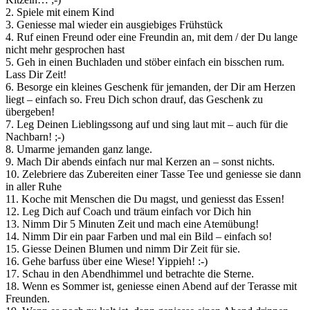
2. Spiele mit einem Kind
3. Geniesse mal wieder ein ausgiebiges Frühstück
4. Ruf einen Freund oder eine Freundin an, mit dem / der Du lange
nicht mehr gesprochen hast
5. Geh in einen Buchladen und stöber einfach ein bisschen rum.
Lass Dir Zeit!
6. Besorge ein kleines Geschenk für jemanden, der Dir am Herzen
liegt – einfach so. Freu Dich schon drauf, das Geschenk zu
übergeben!
7. Leg Deinen Lieblingssong auf und sing laut mit – auch für die
Nachbarn! ;-)
8. Umarme jemanden ganz lange.
9. Mach Dir abends einfach nur mal Kerzen an – sonst nichts.
10. Zelebriere das Zubereiten einer Tasse Tee und geniesse sie dann
in aller Ruhe
11. Koche mit Menschen die Du magst, und geniesst das Essen!
12. Leg Dich auf Coach und träum einfach vor Dich hin
13. Nimm Dir 5 Minuten Zeit und mach eine Atemübung!
14. Nimm Dir ein paar Farben und mal ein Bild – einfach so!
15. Giesse Deinen Blumen und nimm Dir Zeit für sie.
16. Gehe barfuss über eine Wiese! Yippieh! :-)
17. Schau in den Abendhimmel und betrachte die Sterne.
18. Wenn es Sommer ist, geniesse einen Abend auf der Terasse mit
Freunden.