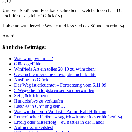
;-)) )
Und viel Spaß beim Feedback schreiben – welche Ideen hast Du
noch für das „kleine“ Glück? :-)
Hab eine wundervolle Woche und lass viel das Sönnchen rein! :-)
André
ähnliche Beiträge:
Was wäre, wenn….?
Glücksgefühle
Winfrieds Art ein tolles 20-10 zu wünschen:
Geschichte über eine Clivia, die nicht blühte
Ausflug ins Glück
Der Weg ist erleuchtet – Fortsetzung vom 6.11.09
5 Wege die Erfolgsbremsen zu überwinden
Sei glücklich heute
Hundebabys zu verkaufen
Lass‘ es in Ordnung sein…
Was wirklich von Wert ist – Autor: Ralf Hiltmann
Immer locker bleiben – sag ich – immer locker bleiben! :-)
Erfolg oder Misserfolg – du hast es in der Hand!
Aufmerksamkeitstest