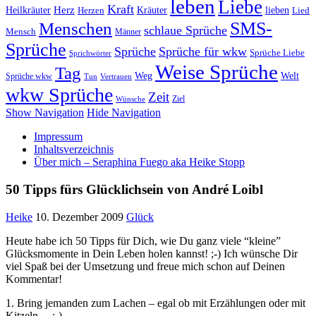
leben
Liebe
Kraft
Herz
Kräuter
Heilkräuter
lieben
Lied
Herzen
SMS-
Menschen
schlaue Sprüche
Mensch
Männer
Sprüche
Sprüche
Sprüche für wkw
Sprüche Liebe
Sprichwörter
Weise Sprüche
Tag
Weg
Welt
Sprüche wkw
Tun
Vertrauen
wkw Sprüche
Zeit
Ziel
Wünsche
Show Navigation
Hide Navigation
Impressum
Inhaltsverzeichnis
Über mich – Seraphina Fuego aka Heike Stopp
50 Tipps fürs Glücklichsein von André Loibl
Heike
10. Dezember 2009
Glück
Heute habe ich 50 Tipps für Dich, wie Du ganz viele “kleine”
Glücksmomente in Dein Leben holen kannst! ;-) Ich wünsche Dir
viel Spaß bei der Umsetzung und freue mich schon auf Deinen
Kommentar!
1. Bring jemanden zum Lachen – egal ob mit Erzählungen oder mit
Kitzeln… ;-)