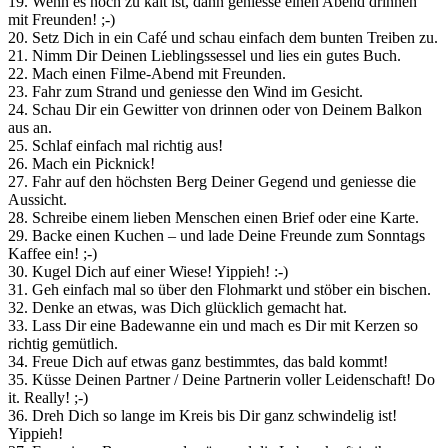
19. Wenn es noch zu kalt ist, dann geniesse einen Abend drinnen
mit Freunden! ;-)
20. Setz Dich in ein Café und schau einfach dem bunten Treiben zu.
21. Nimm Dir Deinen Lieblingssessel und lies ein gutes Buch.
22. Mach einen Filme-Abend mit Freunden.
23. Fahr zum Strand und geniesse den Wind im Gesicht.
24. Schau Dir ein Gewitter von drinnen oder von Deinem Balkon
aus an.
25. Schlaf einfach mal richtig aus!
26. Mach ein Picknick!
27. Fahr auf den höchsten Berg Deiner Gegend und geniesse die
Aussicht.
28. Schreibe einem lieben Menschen einen Brief oder eine Karte.
29. Backe einen Kuchen – und lade Deine Freunde zum Sonntags
Kaffee ein! ;-)
30. Kugel Dich auf einer Wiese! Yippieh! :-)
31. Geh einfach mal so über den Flohmarkt und stöber ein bischen.
32. Denke an etwas, was Dich glücklich gemacht hat.
33. Lass Dir eine Badewanne ein und mach es Dir mit Kerzen so
richtig gemütlich.
34. Freue Dich auf etwas ganz bestimmtes, das bald kommt!
35. Küsse Deinen Partner / Deine Partnerin voller Leidenschaft! Do
it. Really! ;-)
36. Dreh Dich so lange im Kreis bis Dir ganz schwindelig ist!
Yippieh!