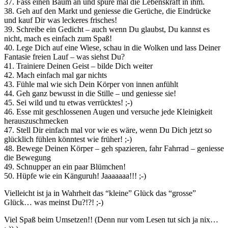
37. Fass einen Baum an und spüre mal die Lebenskraft in ihm.
38. Geh auf den Markt und geniesse die Gerüche, die Eindrücke
und kauf Dir was leckeres frisches!
39. Schreibe ein Gedicht – auch wenn Du glaubst, Du kannst es
nicht, mach es einfach zum Spaß!
40. Lege Dich auf eine Wiese, schau in die Wolken und lass Deiner
Fantasie freien Lauf – was siehst Du?
41. Trainiere Deinen Geist – bilde Dich weiter
42. Mach einfach mal gar nichts
43. Fühle mal wie sich Dein Körper von innen anfühlt
44. Geh ganz bewusst in die Stille – und geniesse sie!
45. Sei wild und tu etwas verrücktes! ;-)
46. Esse mit geschlossenen Augen und versuche jede Kleinigkeit
herauszuschmecken
47. Stell Dir einfach mal vor wie es wäre, wenn Du Dich jetzt so
glücklich fühlen könntest wie früher! ;-)
48. Bewege Deinen Körper – geh spazieren, fahr Fahrrad – geniesse
die Bewegung
49. Schnupper an ein paar Blümchen!
50. Hüpfe wie ein Känguruh! Jaaaaaaa!!! ;-)
Vielleicht ist ja in Wahrheit das “kleine” Glück das “grosse”
Glück… was meinst Du?!?! ;-)
Viel Spaß beim Umsetzen!! (Denn nur vom Lesen tut sich ja nix…