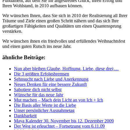
Fundament, auf dem Sie Ihr angestrebtes Glück, Ihren Erfolg und
Ihren Wohlstand, in 2010 aufbauen können.
Wir wünschen Ihnen, dass Sie sich in 2010 der Realisierung all Ihrer
Träume und Ziele einen großen Schritt nähern und das sich Ihre
großartigen Fähigkeiten und Qualitäten um einen Quantensprung
verstärken.
Wir wünschen ihnen ein friedvolles und erfüllendes Weihnachtsfest
und einen guten Rutsch ins neue Jahr.
ähnliche Beiträge:
Nun aber bleiben Glaube, Hoffnung, Liebe, diese drei;…
Die 3 größten Erfolgsbremsen
Sehnsucht nach Liebe und Anerkennung
Neues Denken für eine bessere Zukunft
Sabotiere dich nicht selbst
Wünsche für das neue Jahr
Mut machen – Mach dein Licht an von Ich + Ich
Die Basis aller Werte ist die Liebe
Unser persönlicher Ausnahmetag
Dankbarkeit
Maya Kalender 30. November bis 12. Dezember 2009
Der Weg ist erleuchtet – Fortsetzung vom 6.11.09