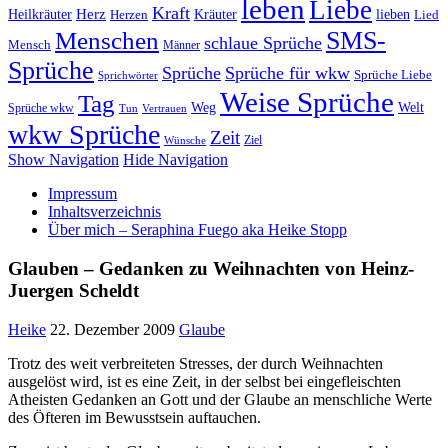
leben
Liebe
Kraft
Herz
Kräuter
Heilkräuter
lieben
Lied
Herzen
SMS-
Menschen
schlaue Sprüche
Mensch
Männer
Sprüche
Sprüche
Sprüche für wkw
Sprüche Liebe
Sprichwörter
Weise Sprüche
Tag
Weg
Welt
Sprüche wkw
Tun
Vertrauen
wkw Sprüche
Zeit
Ziel
Wünsche
Show Navigation
Hide Navigation
Impressum
Inhaltsverzeichnis
Über mich – Seraphina Fuego aka Heike Stopp
Glauben – Gedanken zu Weihnachten von Heinz-
Juergen Scheldt
Heike
22. Dezember 2009
Glaube
Trotz des weit verbreiteten Stresses, der durch Weihnachten
ausgelöst wird, ist es eine Zeit, in der selbst bei eingefleischten
Atheisten Gedanken an Gott und der Glaube an menschliche Werte
des Öfteren im Bewusstsein auftauchen.