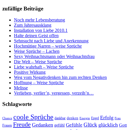
zufällige Beiträge
Noch mehr Lebensberatung
Zum Jahresausklang
Installation von Liebe 2010.1
Halte deinen Geist offen
Sehnsucht nach Liebe und Anerkennung
Hochmütige Narren – weise Sprüche
Weise Sprüche – Lachen
Sexy Weihnachtsmann oder Weihnachtsfrau
Die Welt – Weise Sprüche
Liebe wahrhaft – Weise Sprüche
Positive Wirkung
Weg vom Negativdenken hin zum rechten Denken
Hoffnung – Weise Sprüche
Melisse
Verlieben, verlier’n, vergessen, verzeih’n…
Schlagworte
coole Sprüche
Erfolg
dankbar
denken
Engel
Chance
Energie
Frau
Freude
Glück
Gedanken
glücklich
Gefühle
Gott
gefühl
Frauen