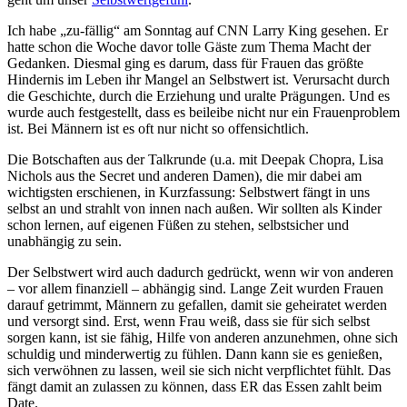
Ich habe „zu-fällig“ am Sonntag auf CNN Larry King gesehen. Er
hatte schon die Woche davor tolle Gäste zum Thema Macht der
Gedanken. Diesmal ging es darum, dass für Frauen das größte
Hindernis im Leben ihr Mangel an Selbstwert ist. Verursacht durch
die Geschichte, durch die Erziehung und uralte Prägungen. Und es
wurde auch festgestellt, dass es beileibe nicht nur ein Frauenproblem
ist. Bei Männern ist es oft nur nicht so offensichtlich.
Die Botschaften aus der Talkrunde (u.a. mit Deepak Chopra, Lisa
Nichols aus the Secret und anderen Damen), die mir dabei am
wichtigsten erschienen, in Kurzfassung: Selbstwert fängt in uns
selbst an und strahlt von innen nach außen. Wir sollten als Kinder
schon lernen, auf eigenen Füßen zu stehen, selbstsicher und
unabhängig zu sein.
Der Selbstwert wird auch dadurch gedrückt, wenn wir von anderen
– vor allem finanziell – abhängig sind. Lange Zeit wurden Frauen
darauf getrimmt, Männern zu gefallen, damit sie geheiratet werden
und versorgt sind. Erst, wenn Frau weiß, dass sie für sich selbst
sorgen kann, ist sie fähig, Hilfe von anderen anzunehmen, ohne sich
schuldig und minderwertig zu fühlen. Dann kann sie es genießen,
sich verwöhnen zu lassen, weil sie sich nicht verpflichtet fühlt. Das
fängt damit an zulassen zu können, dass ER das Essen zahlt beim
Date.