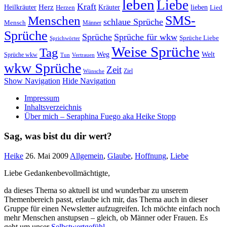
leben
Liebe
Kraft
Herz
Kräuter
Heilkräuter
lieben
Lied
Herzen
SMS-
Menschen
schlaue Sprüche
Mensch
Männer
Sprüche
Sprüche
Sprüche für wkw
Sprüche Liebe
Sprichwörter
Weise Sprüche
Tag
Weg
Welt
Sprüche wkw
Tun
Vertrauen
wkw Sprüche
Zeit
Ziel
Wünsche
Show Navigation
Hide Navigation
Impressum
Inhaltsverzeichnis
Über mich – Seraphina Fuego aka Heike Stopp
Sag, was bist du dir wert?
Heike
26. Mai 2009
Allgemein
,
Glaube
,
Hoffnung
,
Liebe
Liebe Gedankenbevollmächtigte,
da dieses Thema so aktuell ist und wunderbar zu unserem
Themenbereich passt, erlaube ich mir, das Thema auch in dieser
Gruppe für einen Newsletter aufzugreifen. Ich möchte einfach noch
mehr Menschen anstupsen – gleich, ob Männer oder Frauen. Es
geht um unser
Selbstwertgefühl
.