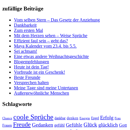
zufällige Beiträge
Vom selben Stern – Das Gesetz der Anziehung
Dankbarkeit
Zum ersten Mal
Mit dem Herzen sehen – Weise Sprüche
Effizient faul sein – geht das?
Maya Kalender vom 23.4. bis 5.5.
Sei achtsam!
Eine etwas andere Weihnachtsgeschichte
Blogempfehlungen
Heute ist dein Tag!
Vorfreude ist ein Geschenk!
Beste Freunde
Versprechen halten
Meine Tage sind meine Untertanen
Außergewöhnliche Menschen
Schlagworte
coole Sprüche
Erfolg
dankbar
denken
Engel
Chance
Energie
Frau
Freude
Glück
Gedanken
glücklich
Gefühle
Gott
gefühl
Frauen