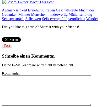
Tweet This Post
Aufmerksamkeit
Erziehung
Frauen
Geschäftsleute
Macht der
Gedanken
Männer
Menschen
minderwertig
Mütter
schuldig
Selbstgespräch
Selbstwert
Selbstwertgefühl
verpflichtet
Wandel
Did you like this article? Share it with your friends!
Schreibe einen Kommentar
Deine E-Mail-Adresse wird nicht veröffentlicht.
Kommentar