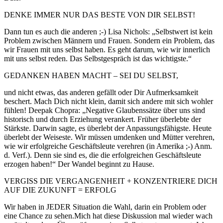
DENKE IMMER NUR DAS BESTE VON DIR SELBST!
Dann tun es auch die anderen ;-) Lisa Nichols: „Selbstwert ist kein
Problem zwischen Männern und Frauen. Sondern ein Problem, das
wir Frauen mit uns selbst haben. Es geht darum, wie wir innerlich
mit uns selbst reden. Das Selbstgespräch ist das wichtigste.“
GEDANKEN HABEN MACHT – SEI DU SELBST,
und nicht etwas, das anderen gefällt oder Dir Aufmerksamkeit
beschert. Mach Dich nicht klein, damit sich andere mit sich wohler
fühlen! Deepak Chopra: „Negative Glaubenssätze über uns sind
historisch und durch Erziehung verankert. Früher überlebte der
Stärkste. Darwin sagte, es überlebt der Anpassungsfähigste. Heute
überlebt der Weiseste. Wir müssen umdenken und Mütter verehren,
wie wir erfolgreiche Geschäftsleute verehren (in Amerika ;-) Anm.
d. Verf.). Denn sie sind es, die die erfolgreichen Geschäftsleute
erzogen haben!“ Der Wandel beginnt zu Hause.
VERGISS DIE VERGANGENHEIT + KONZENTRIERE DICH
AUF DIE ZUKUNFT = ERFOLG
Wir haben in JEDER Situation die Wahl, darin ein Problem oder
eine Chance zu sehen.Mich hat diese Diskussion mal wieder wach