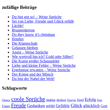
zufällige Beiträge
Du bist gut so! – Weise Sprüche
Sei von Liebe, Freude und Glück erfüllt
Lächle!
Brunnenkresse
Do they know it’s christmas
Hopfen
Die Klangschale
Gelassen bleiben
Angst – Weise Sprüche
Wie wertvoll bin ich? Gold oder Silber?
Die Kunst großer Schauspieler
Liebe und kleine Fehler – Weise Sprüche
Ergebnisse erwarten – Weise Sprüche
Der König und der Mönch
Du bist der Nabel der Welt!
Schlagworte
coole Sprüche
Erfolg
dankbar
denken
Engel
Chance
Energie
Frau
Freude
Glück
Gedanken
glücklich
Gefühle
Gott
gefühl
Frauen