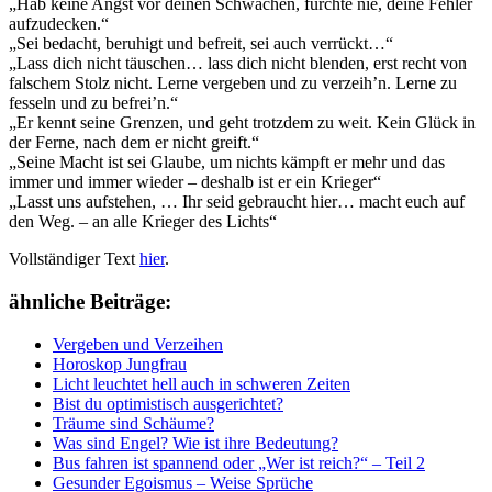
„Hab keine Angst vor deinen Schwächen, fürchte nie, deine Fehler
aufzudecken.“
„Sei bedacht, beruhigt und befreit, sei auch verrückt…“
„Lass dich nicht täuschen… lass dich nicht blenden, erst recht von
falschem Stolz nicht. Lerne vergeben und zu verzeih’n. Lerne zu
fesseln und zu befrei’n.“
„Er kennt seine Grenzen, und geht trotzdem zu weit. Kein Glück in
der Ferne, nach dem er nicht greift.“
„Seine Macht ist sei Glaube, um nichts kämpft er mehr und das
immer und immer wieder – deshalb ist er ein Krieger“
„Lasst uns aufstehen, … Ihr seid gebraucht hier… macht euch auf
den Weg. – an alle Krieger des Lichts“
Vollständiger Text
hier
.
ähnliche Beiträge:
Vergeben und Verzeihen
Horoskop Jungfrau
Licht leuchtet hell auch in schweren Zeiten
Bist du optimistisch ausgerichtet?
Träume sind Schäume?
Was sind Engel? Wie ist ihre Bedeutung?
Bus fahren ist spannend oder „Wer ist reich?“ – Teil 2
Gesunder Egoismus – Weise Sprüche