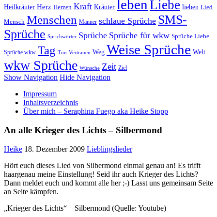
leben
Liebe
Kraft
Herz
Kräuter
Heilkräuter
lieben
Lied
Herzen
SMS-
Menschen
schlaue Sprüche
Mensch
Männer
Sprüche
Sprüche
Sprüche für wkw
Sprüche Liebe
Sprichwörter
Weise Sprüche
Tag
Weg
Welt
Sprüche wkw
Tun
Vertrauen
wkw Sprüche
Zeit
Ziel
Wünsche
Show Navigation
Hide Navigation
Impressum
Inhaltsverzeichnis
Über mich – Seraphina Fuego aka Heike Stopp
An alle Krieger des Lichts – Silbermond
Heike
18. Dezember 2009
Lieblingslieder
Hört euch dieses Lied von Silbermond einmal genau an! Es trifft
haargenau meine Einstellung! Seid ihr auch Krieger des Lichts?
Dann meldet euch und kommt alle her ;-) Lasst uns gemeinsam Seite
an Seite kämpfen.
„Krieger des Lichts“ – Silbermond (Quelle: Youtube)