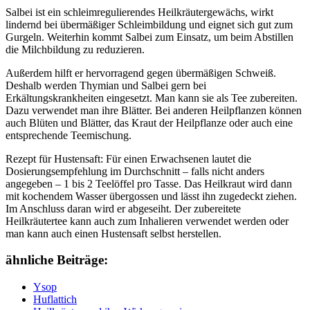
Salbei ist ein schleimregulierendes Heilkräutergewächs, wirkt
lindernd bei übermäßiger Schleimbildung und eignet sich gut zum
Gurgeln. Weiterhin kommt Salbei zum Einsatz, um beim Abstillen
die Milchbildung zu reduzieren.
Außerdem hilft er hervorragend gegen übermäßigen Schweiß.
Deshalb werden Thymian und Salbei gern bei
Erkältungskrankheiten eingesetzt. Man kann sie als Tee zubereiten.
Dazu verwendet man ihre Blätter. Bei anderen Heilpflanzen können
auch Blüten und Blätter, das Kraut der Heilpflanze oder auch eine
entsprechende Teemischung.
Rezept für Hustensaft: Für einen Erwachsenen lautet die
Dosierungsempfehlung im Durchschnitt – falls nicht anders
angegeben – 1 bis 2 Teelöffel pro Tasse. Das Heilkraut wird dann
mit kochendem Wasser übergossen und lässt ihn zugedeckt ziehen.
Im Anschluss daran wird er abgeseiht. Der zubereitete
Heilkräutertee kann auch zum Inhalieren verwendet werden oder
man kann auch einen Hustensaft selbst herstellen.
ähnliche Beiträge:
Ysop
Huflattich