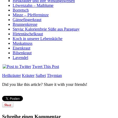
Heilkräuter und ihre Wirkungsweisen
Löwenzahn – Maiblume
Borretsch
Minze – Pfefferminze
Gänsefingerkraut
Brunnenkresse
Stevia: Kalorienfreie Süße aus Paraguay
Hirtentäschelkraut
Koch in unserer Lebensküche
Muskatnuss
Eisenkraut
Bilsenkraut
Lavendel
Tweet This Post
Heilkräuter
Kräuter
Salbei
Thymian
Did you like this article? Share it with your friends!
Schreibe einen Kommentar