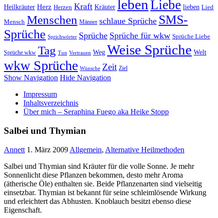
leben
Liebe
Kraft
Herz
Kräuter
Heilkräuter
lieben
Lied
Herzen
SMS-
Menschen
schlaue Sprüche
Mensch
Männer
Sprüche
Sprüche
Sprüche für wkw
Sprüche Liebe
Sprichwörter
Weise Sprüche
Tag
Weg
Welt
Sprüche wkw
Tun
Vertrauen
wkw Sprüche
Zeit
Ziel
Wünsche
Show Navigation
Hide Navigation
Impressum
Inhaltsverzeichnis
Über mich – Seraphina Fuego aka Heike Stopp
Salbei und Thymian
Annett
1. März 2009
Allgemein
,
Alternative Heilmethoden
Salbei und Thymian sind Kräuter für die volle Sonne. Je mehr
Sonnenlicht diese Pflanzen bekommen, desto mehr Aroma
(ätherische Öle) enthalten sie. Beide Pflanzenarten sind vielseitig
einsetzbar. Thymian ist bekannt für seine schleimlösende Wirkung
und erleichtert das Abhusten. Knoblauch besitzt ebenso diese
Eigenschaft.