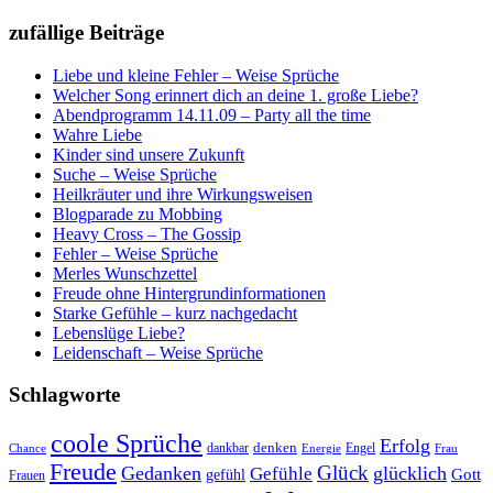
zufällige Beiträge
Liebe und kleine Fehler – Weise Sprüche
Welcher Song erinnert dich an deine 1. große Liebe?
Abendprogramm 14.11.09 – Party all the time
Wahre Liebe
Kinder sind unsere Zukunft
Suche – Weise Sprüche
Heilkräuter und ihre Wirkungsweisen
Blogparade zu Mobbing
Heavy Cross – The Gossip
Fehler – Weise Sprüche
Merles Wunschzettel
Freude ohne Hintergrundinformationen
Starke Gefühle – kurz nachgedacht
Lebenslüge Liebe?
Leidenschaft – Weise Sprüche
Schlagworte
coole Sprüche
Erfolg
dankbar
denken
Engel
Chance
Energie
Frau
Freude
Glück
Gedanken
glücklich
Gefühle
Gott
gefühl
Frauen